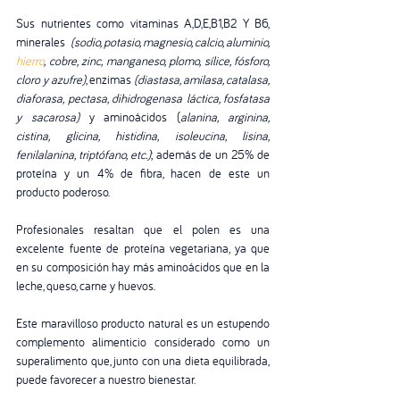
Sus nutrientes como vitaminas A,D,E,B1,B2 Y B6, 
minerales  
(sodio, potasio, magnesio, calcio, aluminio, 
hierro
, cobre, zinc, manganeso, plomo, sílice, fósforo, 
cloro y azufre)
, enzimas 
(diastasa, amilasa, catalasa, 
diaforasa, pectasa, dihidrogenasa láctica, fosfatasa 
y sacarosa)
 y aminoácidos (
alanina, arginina, 
cistina, glicina, histidina, isoleucina, lisina, 
fenilalanina, triptófano, etc.)
; además de un 25% de 
proteína y un 4% de fibra, hacen de este un 
producto poderoso.
Profesionales resaltan que el polen es una 
excelente fuente de proteína vegetariana, ya que 
en su composición hay más aminoácidos que en la 
leche, queso, carne y huevos.
Este maravilloso producto natural es un estupendo 
complemento alimenticio considerado como un 
superalimento que, junto con una dieta equilibrada, 
puede favorecer a nuestro bienestar. 