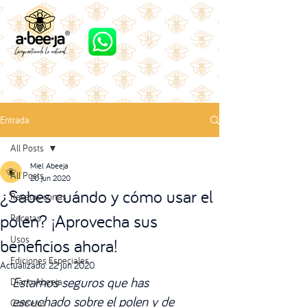
Entrada
All Posts
Miel Abeeja
All Posts
20 jun 2020
¿Sabes cuándo y cómo usar el
Recetas cortas
polen? ¡Aprovecha sus
Recetas
Usos
beneficios ahora!
Ediciones Especiales
Actualizado:
22 jun 2020
Estamos seguros que has 
Diario Abeeja
escuchado sobre el polen y de 
Consejos