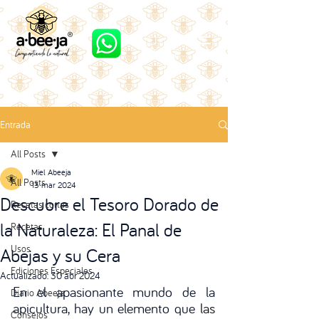
Entrada
All Posts
Miel Abeeja
All Posts
13 mar 2024
Descubre el Tesoro Dorado de
Recetas cortas
la Naturaleza: El Panal de
Recetas
Usos
Abejas y su Cera
Ediciones Especiales
Actualizado:
30 abr 2024
En el apasionante mundo de la 
Diario Abeeja
apicultura, hay un elemento que 
las 
Consejos