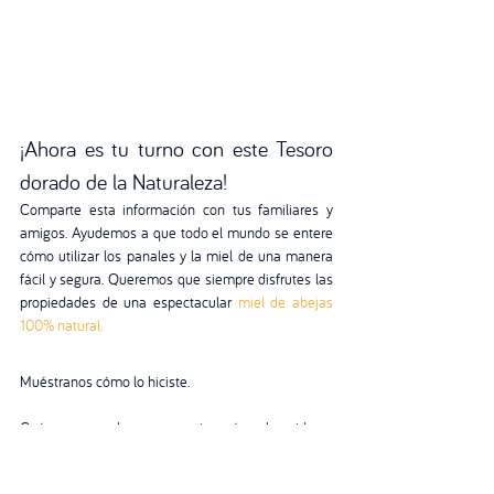
¡Ahora es tu turno con este Tesoro 
dorado de la Naturaleza! 
Comparte esta información con tus familiares y 
amigos. Ayudemos a que todo el mundo se entere 
cómo utilizar los panales y la miel de una manera 
fácil y segura. Queremos que siempre disfrutes las 
propiedades de una espectacular
 miel de abejas 
100% natural.
Muéstranos cómo lo hiciste.
Cuéntanos en los comentarios cómo ha sido tu 
experiencia en la página web, comparte nuestro 
emprendimiento Abeeja con tus seguidores en 