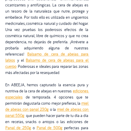
cicatrizantes y antifúngicas.
La cera de abejas es 
un tesoro de la naturaleza que nutre, protege y 
embellece. Por todo ello es utilizada en ungüentos 
medicinales, cosmética natural y cuidado del hogar. 
Una vez pruebas los poderosos efectos de la 
cosmética natural, libre de químicos y que no crea 
dependencia, no dejarás de preferirla. ¡Atrévete a 
probarla adquiriendo alguna de nuestras 
referencias!
Balsamo de cera de abejas para 
labios
 y el 
Balsamo de cera de abejas para el 
cuerpo
 Poderosas e ideales para reparar las zonas 
más afectadas por la resequedad.
En ABEEJA, hemos capturado la esencia pura y 
nutritiva de la cera de abejas en nuestras
ediciones 
especiales
 de temporada. 4 opciones que te 
permitirán degustarla como mejor prefieras, la 
miel 
de abejas con panal 230g
 o la 
miel de abejas con 
panal 550g
  que pueden hacer parte de tu día a día 
en recetas, snacks o antojos o las ediciones de 
Panal de 250g
 o 
Panal de 500g
 perfectas para 