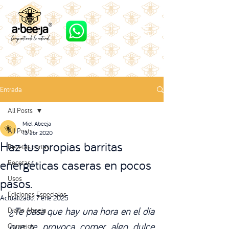
Entrada
All Posts
Miel Abeeja
All Posts
13 abr 2020
Haz tus propias barritas
Recetas cortas
energéticas caseras en pocos
Recetas
Usos
pasos.
Ediciones Especiales
Actualizado:
7 ene 2025
¿Te pasa que hay una hora en el día 
Diario Abeeja
que te provoca comer algo dulce 
Consejos