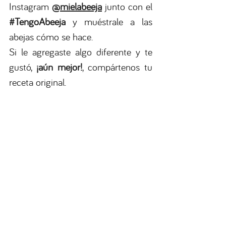
Instagram 
@mielabeeja
 junto con el
#TengoAbeeja
 y muéstrale a las 
abejas cómo se hace.
Si le agregaste algo diferente y te 
gustó, 
¡aún mejor!
, compártenos tu 
receta original.
@mielabeeja
#TengoAbeeja
#mieldeabeja
#Barranquilla
#Colombia
Recetas cortas
Recetas