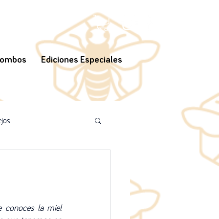
ombos
Ediciones Especiales
jos
A compartir!
 conoces la miel 