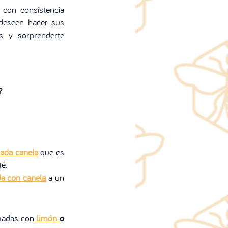
con consistencia 
deseen hacer sus 
s y sorprenderte 
? 
ada canela
 que es 
é. 
a con canela
a un 
emadas con
 limón 
o