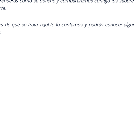
prenderás cómo se obtiene y compartiremos contigo los sabore
te.
es de qué se trata, aquí te lo contamos y podrás conocer algu
.