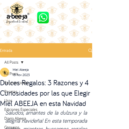
Entrada
All Posts
Miel Abeeja
All Posts
15 nov 2023
Dulces Regalos: 3 Razones y 4
Recetas cortas
Curiosidades por las que Elegir
Recetas
Usos
Miel ABEEJA en esta Navidad
Ediciones Especiales
Saludos, amantes de la dulzura y la 
Diario Abeeja
alegría navideña! En esta temporada 
Consejos
festiva, mientras buscamos regalos 