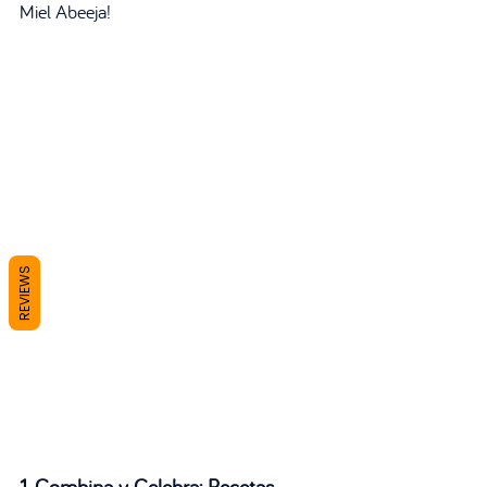
Miel Abeeja!
REVIEWS
1. Combina y Celebra: Recetas 