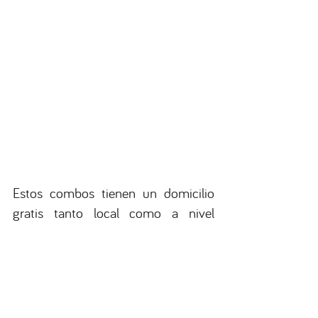
Estos combos tienen un domicilio 
gratis tanto local como a nivel 
nacional, lo único que tienes que 
hacer es utilizar el siguiente cupón 
en tu carrito de compras.
Cupón: DEF-ABJA-123