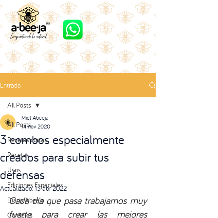
Entrada
All Posts
Miel Abeeja
All Posts
14 nov 2020
3 combos especialmente
Recetas cortas
creados para subir tus
Recetas
Usos
defensas
Ediciones Especiales
Actualizado:
13 abr 2022
Cada día que pasa trabajamos muy 
Diario Abeeja
fuerte para crear las mejores 
Consejos